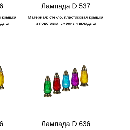
6
Лампада D 537
я крышка
Материал: стекло, пластиковая крышка
адыш
и подставка, сменный вкладыш
6
Лампадa D 636