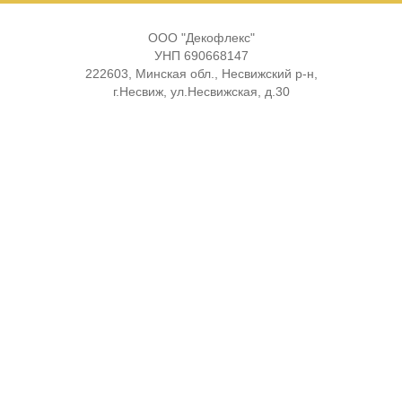
ООО "Декофлекс"
УНП 690668147
222603, Минская обл., Несвижский р-н,
г.Несвиж, ул.Несвижская, д.30