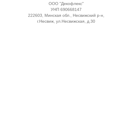
ООО "Декофлекс"
УНП 690668147
222603, Минская обл., Несвижский р-н,
г.Несвиж, ул.Несвижская, д.30