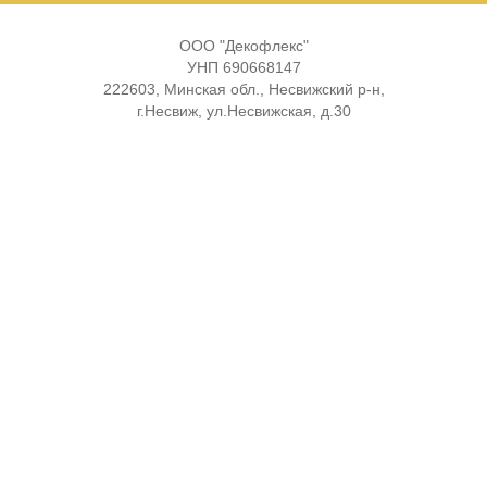
ООО "Декофлекс"
УНП 690668147
222603, Минская обл., Несвижский р-н,
г.Несвиж, ул.Несвижская, д.30